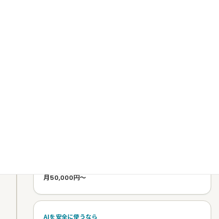
DXお試しプラン
何から始めるかが、1ヶ月で見えてきます
月10,000円〜
STEP 2｜成果を確認したら、目的に合わせて選ぶ
2
経営を仕組み化するなら
DXスターターパック
経営情報の見える化・4ステップの循環
月50,000円〜
AIを安全に使うなら