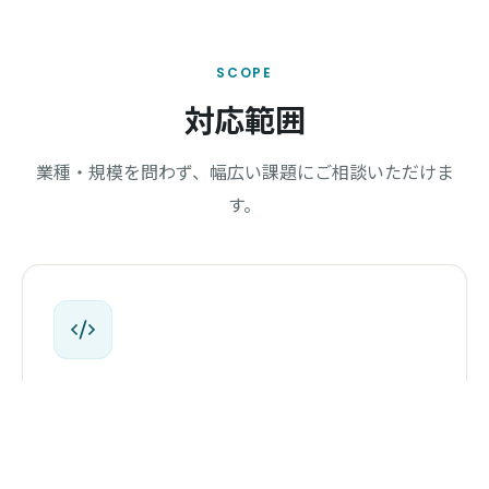
SCOPE
対応範囲
業種・規模を問わず、幅広い課題にご相談いただけま
す。
開発・制作・デジタル化
補助金×DX、まず相談してみませんか？
無料相談
業務アプリ・システム開発
初回30分・無料・オンライン対応
現場特有の業務フローに合わせたオリジナルツール
Webシステム・Webサイト