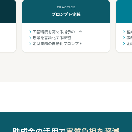
PRACTICE
プロンプト実践
回答精度を高める指示のコツ
営
思考を言語化する練習
事
定型業務の自動化プロンプト
企
助成金の活用で
実質負担を軽減