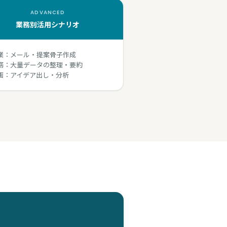
ADVANCED
業務別活用シナリオ
業：メール・提案骨子作成
務：大量データの整理・要約
画：アイデア出し・分析