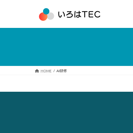
コ
ナ
ン
ビ
テ
ゲ
ン
ー
ツ
シ
へ
ョ
ス
ン
キ
に
ッ
移
プ
動
HOME
AI研修