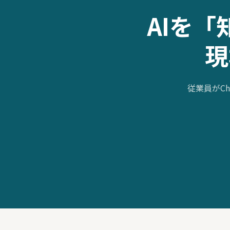
AIを
現
従業員がCh