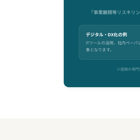
「事業展開等リスキリン
デジタル・DX化の例
ITツールの活用、社内ペーパ
象となります。
※提携の専門